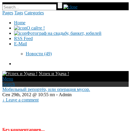
Pages
Tags
Categories
Home
О сайте !
Фотограф на свадьбу, банкет, юбилей
RSS Feed
E-Mail
Новости
(49)
Успех и Удача !
Menu
Search
Мобильный репортёр, или операция мусор.
Сен 29th, 2012 @ 10:55 пп › Admin
↓ Leave a comment
Без комментариев...