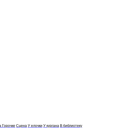
а Горочке
Сцена
У елочки
У кургана
В библиотеку