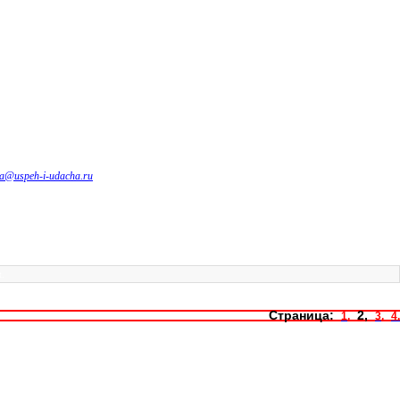
авляться только общими усилиями. Не стесняйтесь
. И помогайте подписывать старые фотографии
зовут меня Евгений, или в социальных
ma@uspeh-i-udacha.ru
t.
Страница:
2,
1,
3,
4.