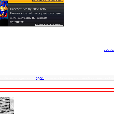
ей села Усть-Цильма и района, но они будут доб
 снимки Усть-Цилемского района и её жителей
о мной связаться не сложно, вот мой e-mail:
ust-cil
ть-Цильмы
ь!
здесь
аписи. Скачать последнюю версию
. К тому же, в Вашем браузере должен быть включен JavaScrip