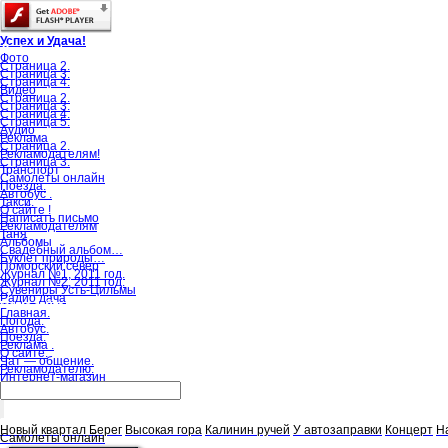
Успех и Удача!
Добро пожаловать на наш сайт об Усть-Цильме!
Фото
Страница 2.
Страница 3.
Страница 4.
Видео
Страница 2.
Страница 3.
Страница 4.
Страница 5.
Аудио
Реклама
Страница 2.
Рекламодателям!
Страница 3.
Транспорт
Самолеты онлайн
Поезда.
Автобус .
Такси.
О сайте !
Написать письмо
Рекламодателям
Таня
Альбомы
Свадебный альбом…
Буклет природы…
Поморский север
Журнал №1, 2011 год.
Журнал №2, 2011 год.
Сувениры Усть-Цильмы
Радио дача
Меню сайта
Главная.
Погода.
Автобус.
Поезда.
Реклама .
О сайте.
Чат — общение.
Рекламодателю.
Интернет-магазин
Панорамы
Новый квартал
Берег
Высокая гора
Калинин ручей
У автозаправки
Концерт
Н
Самолеты онлайн