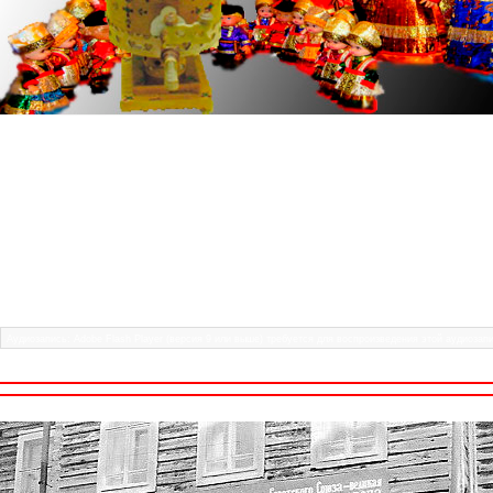
Страница 2.
Эти фотографии собраны с многих групп соц. сет
обращаться, если у вас есть старые и редкие
приблизительно так: год и кто на фотографии. С
сетях.
- Народный хор Ус
Исполнили песню
Частушки под гармон
Называются:
Аудиозапись: Adobe Flash Player (версия 9 или выше) требуется для воспроизведения этой аудиоз
фото №23