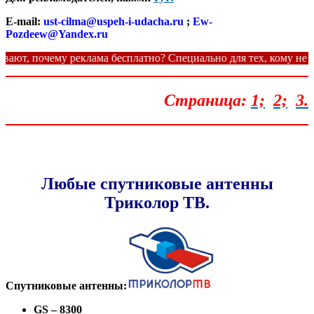
E-mail:
ust-cilma@uspeh-i-udacha.ru
;
Ew-
Pozdeew@Yandex.ru
почему реклама бесплатно? Специально для тех, кому не интерес
Страница:
1;
2;
3.
Любые спутниковые антенны
Триколор ТВ.
Спутниковые антенны:
GS
– 8300