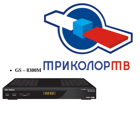
GS
– 8300
M