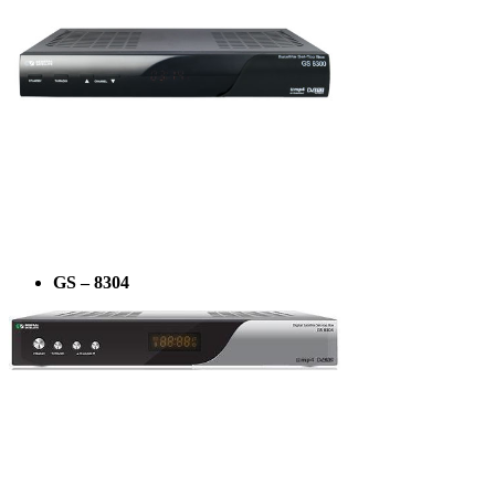
GS
– 8304