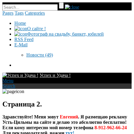
Pages
Tags
Categories
Home
О сайте !
Фотограф на свадьбу, банкет, юбилей
RSS Feed
E-Mail
Новости
(49)
Успех и Удача !
Menu
Search
Страница 2.
Здравствуйте! Меня зовут
Евгений
. Я размещаю рекламу
Усть-Цильмы на сайте и делаю это абсолютно бесплатно!
Если кому интересно мой номер телефона
8-912-962-66-24
Для рекламодателей, нажми
тут!