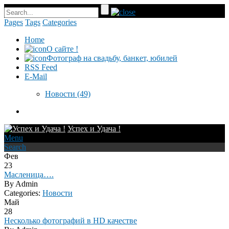
Pages
Tags
Categories
Home
О сайте !
Фотограф на свадьбу, банкет, юбилей
RSS Feed
E-Mail
Новости
(49)
Успех и Удача !
Menu
Search
Фев
23
Масленица….
By
Admin
Categories:
Новости
Май
28
Несколько фотографий в HD качестве