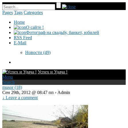
Pages
Tags
Categories
Home
О сайте !
Фотограф на свадьбу, банкет, юбилей
RSS Feed
E-Mail
Новости
(49)
Успех и Удача !
Menu
Search
musor (18)
Сен 29th, 2012 @ 08:47 пп › Admin
↓ Leave a comment