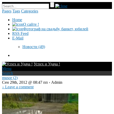
Pages
Tags
Categories
Home
О сайте !
Фотограф на свадьбу, банкет, юбилей
RSS Feed
E-Mail
Новости
(49)
Успех и Удача !
Menu
Search
musor (2)
Сен 29th, 2012 @ 08:47 пп › Admin
↓ Leave a comment